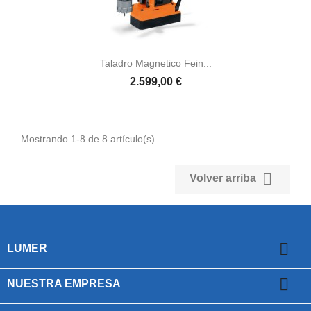
Taladro Magnetico Fein...
2.599,00 €
Mostrando 1-8 de 8 artículo(s)

Volver arriba

LUMER

NUESTRA EMPRESA