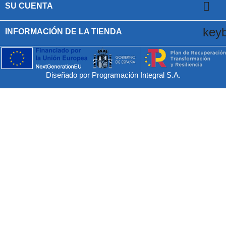

SU CUENTA
key
INFORMACIÓN DE LA TIENDA
Diseñado por Programación Integral S.A.