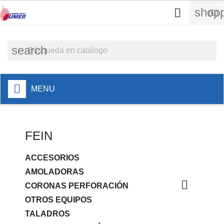
shopp

(0)
search
MENU
FEIN
ACCESORIOS
AMOLADORAS

CORONAS PERFORACIÓN
OTROS EQUIPOS
TALADROS