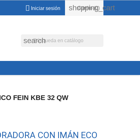
shopping_cart

Carrito
(0)
Iniciar sesión
search
CO FEIN KBE 32 QW
ORADORA CON IMÁN ECO