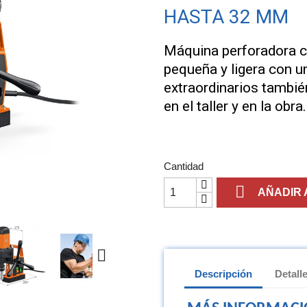
HASTA 32 MM
Máquina perforadora c
pequeña y ligera con u
extraordinarios tambié
en el taller y en la obra.
Cantidad

AÑADIR 

Descripción
Detall