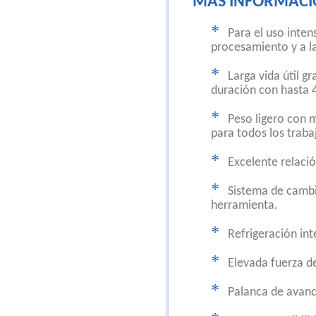
MÁS INFORMAC
*
Para el uso inten
procesamiento y a la
*
Larga vida útil g
duración con hasta 
*
Peso ligero con 
para todos los traba
*
Excelente relació
*
Sistema de cambi
herramienta.
*
Refrigeración inte
*
Elevada fuerza d
*
Palanca de avanc