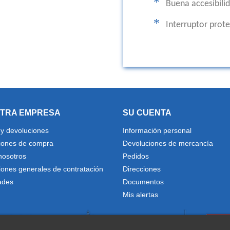
*
Buena accesibilid
*
Interruptor prot
TRA EMPRESA
SU CUENTA
 y devoluciones
Información personal
iones de compra
Devoluciones de mercancía
nosotros
Pedidos
iones generales de contratación
Direcciones
ades
Documentos
Mis alertas