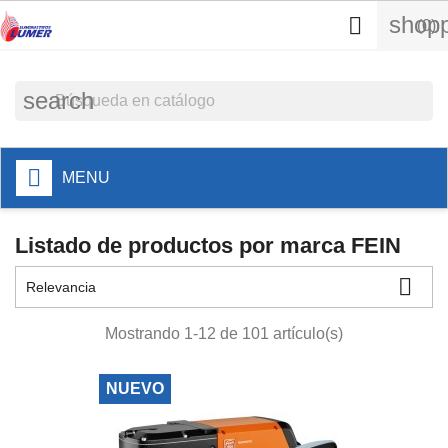
shopp

(0)
search
MENU
Listado de productos por marca FEIN

Relevancia
Mostrando 1-12 de 101 artículo(s)
NUEVO