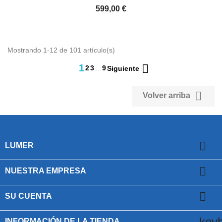
599,00 €
Mostrando 1-12 de 101 artículo(s)

1
2
3
…
9
Siguiente

Volver arriba

LUMER

NUESTRA EMPRESA

SU CUENTA
key
INFORMACIÓN DE LA TIENDA