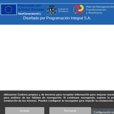
Diseñado por Programación Integral S.A.
Utilizamos Cookies propias y de terceros para recopilar información para mejorar nuest
para análisis de tus hábitos de navegación. Si continuas navegando, supone la ac
instalación de las mismas. Puedes configurar tu navegador para impedir su instalación.
Aceptar
Rechazar
Configuración s