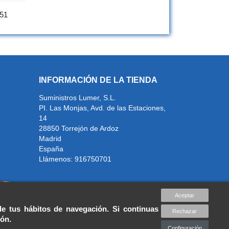
51
INFORMACIÓN DE LA TIENDA
Suministros Lumer, S.L.
PI. Las Monjas, Avd. de las Estaciones,
14
28850 Torrejón de Ardoz
Madrid
España
Llámenos:
916750701
Aceptar
de tus hábitos de navegación. Si continuas
Rechazar
ión.
Configuración