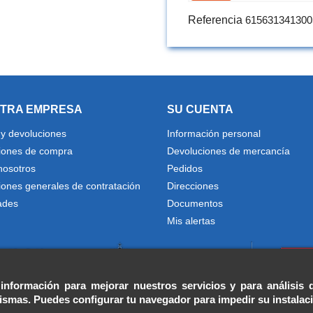
Referencia
615631341300
TRA EMPRESA
SU CUENTA
 y devoluciones
Información personal
iones de compra
Devoluciones de mercancía
nosotros
Pedidos
iones generales de contratación
Direcciones
ades
Documentos
Mis alertas
 información para mejorar nuestros servicios y para análisis 
mismas. Puedes configurar tu navegador para impedir su instalac