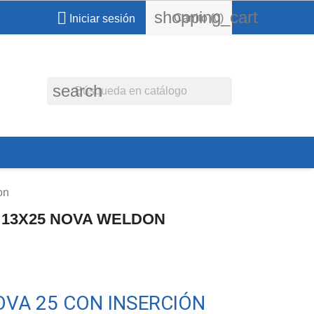
shopping_cart

Carrito
(0)
Iniciar sesión
search
on
 13X25 NOVA WELDON
VA 25 CON INSERCIÓN