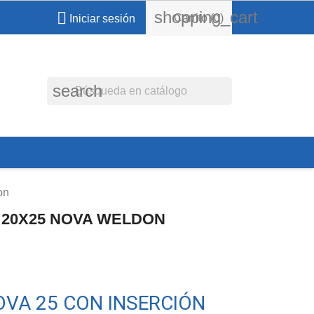
shopping_cart

Carrito
(0)
Iniciar sesión
search
on
 20X25 NOVA WELDON
VA 25 CON INSERCIÓN