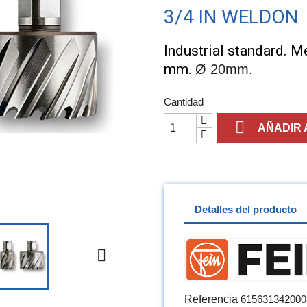
3/4 IN WELDON
Industrial standard. M
mm.
Ø 20mm.
Cantidad

AÑADIR 
Detalles del producto

Referencia
615631342000