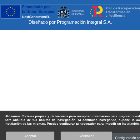
Diseñado por Programación Integral S.A.
Utilizamos Cookies propias y de terceros para recopilar información para mejorar nuest
para análisis de tus hábitos de navegación. Si continuas navegando, supone la ac
instalación de las mismas. Puedes configurar tu navegador para impedir su instalación.
Aceptar
Rechazar
Configuración s