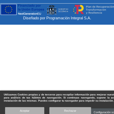
Diseñado por Programación Integral S.A.
Utilizamos Cookies propias y de terceros para recopilar información para mejorar nuest
para análisis de tus hábitos de navegación. Si continuas navegando, supone la ac
instalación de las mismas. Puedes configurar tu navegador para impedir su instalación.
Aceptar
Rechazar
Configuración s