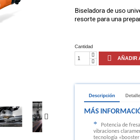
Biseladora de uso univ
resorte para una prepa
Cantidad

AÑADIR 
Descripción
Detall
MÁS INFORMACI

*
Potencia de fres
vibraciones clarame
tecnología «booster