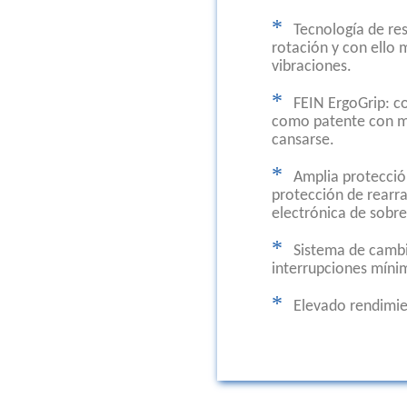
*
Tecnología de res
rotación y con ello
vibraciones.
*
FEIN ErgoGrip: c
como patente con ma
cansarse.
*
Amplia protecció
protección de rearra
electrónica de sobr
*
Sistema de cambi
interrupciones míni
*
Elevado rendimie