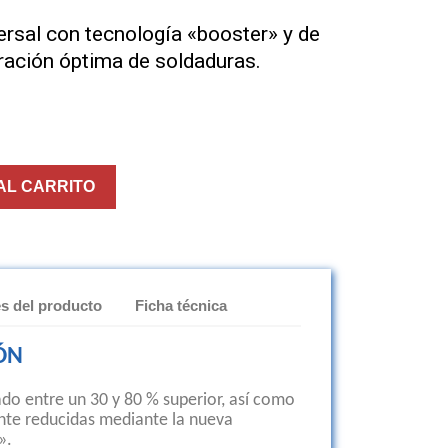
ersal con tecnología «booster» y de
ración óptima de soldaduras.
AL CARRITO
es del producto
Ficha técnica
ÓN
ado entre un 30 y 80 % superior, así como
nte reducidas mediante la nueva
».