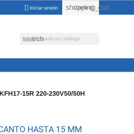
shopping_cart

Carrito
(0)
Iniciar sesión
search
KFH17-15R 220-230V50/50H
 CANTO HASTA 15 MM