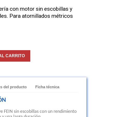
ería con motor sin escobillas y
eles. Para atornillados métricos
AL CARRITO
es del producto
Ficha técnica
ÓN
 FEIN sin escobillas con un rendimiento
 y una larga duración.