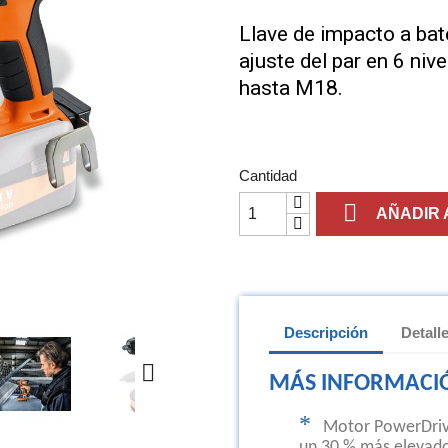
Llave de impacto a bat
ajuste del par en 6 niv
hasta M18.
Cantidad

AÑADIR 
Descripción
Detall

MÁS INFORMACI
*
Motor PowerDrive
un 30 % más elevado