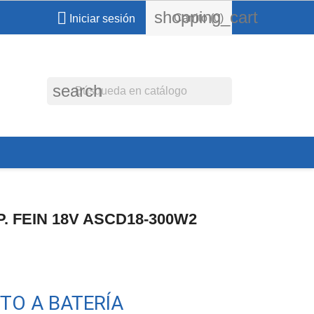
shopping_cart

Carrito
(0)
Iniciar sesión
search
. FEIN 18V ASCD18-300W2
TO A BATERÍA