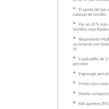
*
El ajuste del par
cabezas de tornillo.
*
Par un 10 % más e
tornillos muy fijados
*
Alojamiento Mult
accionarse con todas
V).
*
Cuadradillo de 1/
percutor.
*
Engranaje percut
*
Protección contr
*
Diseño compacto
*
600 aprietes (M18