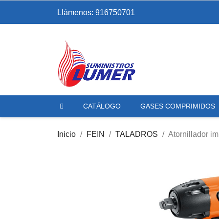
Llámenos:
916750701
CATÁLOGO
GASES COMPRIMIDOS
Inicio
FEIN
TALADROS
Atornillador 