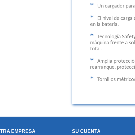
*
Un cargador para 
*
El nivel de carga
en la batería.
*
Tecnología Safety
máquina frente a so
total.
*
Amplia protecció
rearranque, protecci
*
Tornillos métrico
TRA EMPRESA
SU CUENTA